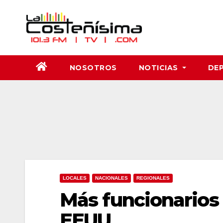
Saltar
al
contenido
NOSOTROS
NOTICIAS
DE
LOCALES
NACIONALES
REGIONALES
Más funcionarios 
EEUU