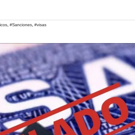
,
,
icos
#Sanciones
#visas