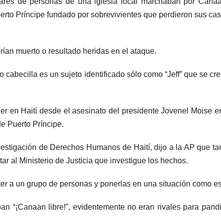
nares de personas de una iglesia local marchaban por Cana
uerto Príncipe fundado por sobrevivientes que perdieron sus ca
an muerto o resultado heridas en el ataque.
 cabecilla es un sujeto identificado sólo como “Jeff” que se cr
r en Haití desde el asesinato del presidente Jovenel Moise en
de Puerto Príncipe.
nvestigación de Derechos Humanos de Haití, dijo a la AP que t
itar al Ministerio de Justicia que investigue los hechos.
er a un grupo de personas y ponerlas en una situación como es
n “¡Canaan libre!”, evidentemente no eran rivales para pandi