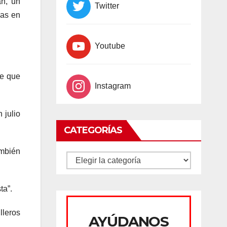
an, un
Twitter
sas en
Youtube
ee que
Instagram
 julio
CATEGORÍAS
ambién
CATEGORÍAS
ta”.
lleros
AYÚDANOS