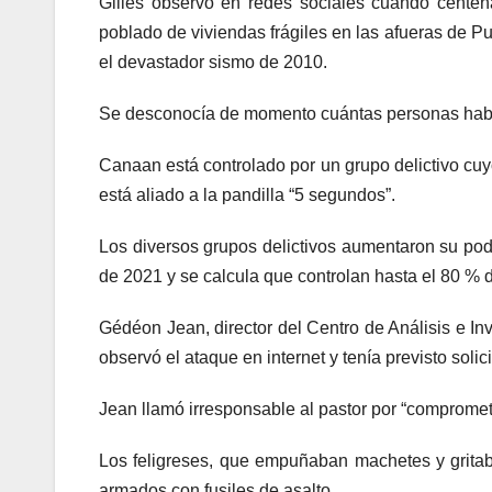
Gilles observó en redes sociales cuando cente
poblado de viviendas frágiles en las afueras de P
el devastador sismo de 2010.
Se desconocía de momento cuántas personas habrí
Canaan está controlado por un grupo delictivo cuyo
está aliado a la pandilla “5 segundos”.
Los diversos grupos delictivos aumentaron su pode
de 2021 y se calcula que controlan hasta el 80 % 
Gédéon Jean, director del Centro de Análisis e I
observó el ataque en internet y tenía previsto solic
Jean llamó irresponsable al pastor por “compromet
Los feligreses, que empuñaban machetes y gritaba
armados con fusiles de asalto.