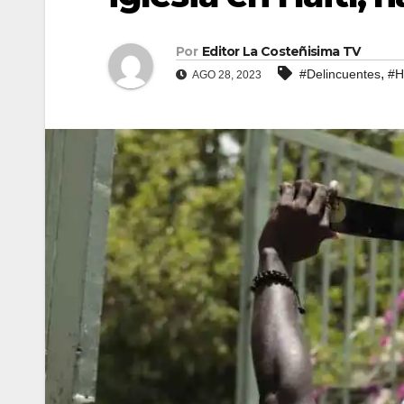
Por
Editor La Costeñisima TV
,
#Delincuentes
#H
AGO 28, 2023