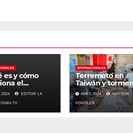
CIONALES
INTERNACIONALES
 es y cómo
Terremoto en
iona el
Taiwán y tormen
rama para
severas en EE. UU
, 2024
EDITOR LA
ABR 5, 2024
NAYSON
ajadores
antes de
ISIMA TV
PONDLER
amá y
ragua en Costa
?