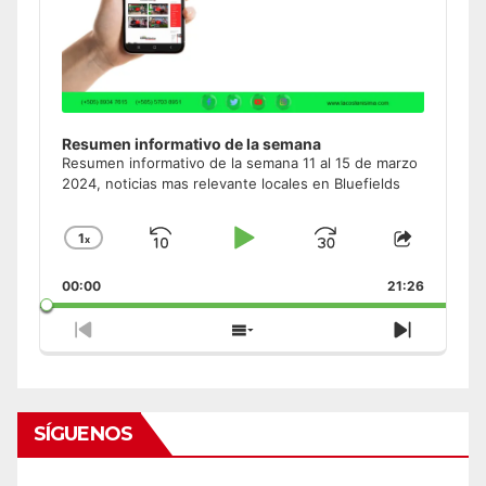
Resumen informativo de la semana
Resumen informativo de la semana 11 al 15 de marzo
2024, noticias mas relevante locales en Bluefields
1
x
Skip
Play
Jump
Change
Share
Playback
This
Backward
Pause
Forward
00:00
Rate
21:26
Episode
Previous
Show
Next
Episode
Episodes
Episode
List
SÍGUENOS