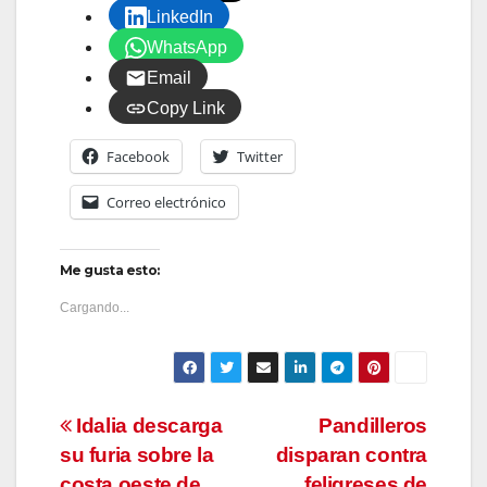
LinkedIn
WhatsApp
Email
Copy Link
Facebook
Twitter
Correo electrónico
Me gusta esto:
Cargando...
Navegación
Idalia descarga
Pandilleros
su furia sobre la
disparan contra
de
costa oeste de
feligreses de