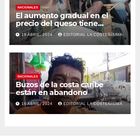
NACIONALES
El aumento gradual en el
precio del queso tiene
efectos a las Panaderias
16 ABRIL, 2024
EDITORIAL LA COSTEÑÍSIMA
NACIONALES
Buzos de la costa caribe
están en abandono
16 ABRIL, 2024
EDITORIAL LA COSTEÑÍSIMA