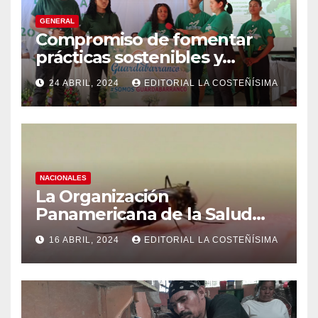
GENERAL
Compromiso de fomentar
prácticas sostenibles y
conciencia ecológica en las
24 ABRIL, 2024
EDITORIAL LA COSTEÑÍSIMA
instituciones educativas
NACIONALES
La Organización
Panamericana de la Salud
(OPS), recomienda reforzar
16 ABRIL, 2024
EDITORIAL LA COSTEÑÍSIMA
medidas ante el aumento de
casos de dengue