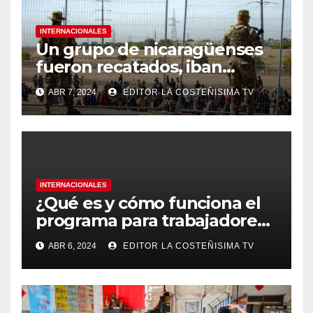
INTERNACIONALES
Un grupo de nicaragüenses
fueron recatados, iban
hacinados en un furgón en
ABR 7, 2024
EDITOR LA COSTEÑISIMA TV
México
INTERNACIONALES
¿Qué es y cómo funciona el
programa para trabajadores
migrantes de Panamá y
ABR 6, 2024
EDITOR LA COSTEÑISIMA TV
Nicaragua en Costa Rica?