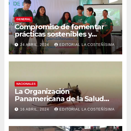
GENERAL
Compromiso de fomentar
prácticas sostenibles y
conciencia ecológica en las
24 ABRIL, 2024
EDITORIAL LA COSTEÑÍSIMA
instituciones educativas
NACIONALES
La Organización
Panamericana de la Salud
(OPS), recomienda reforzar
16 ABRIL, 2024
EDITORIAL LA COSTEÑÍSIMA
medidas ante el aumento de
casos de dengue