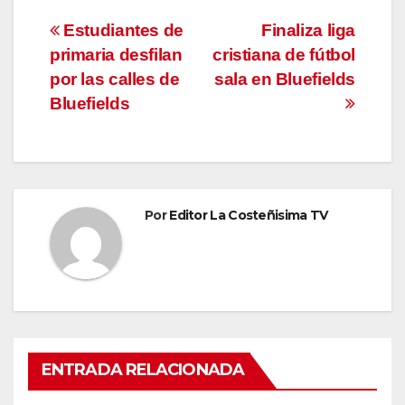
Navegación
Estudiantes de
Finaliza liga
primaria desfilan
cristiana de fútbol
de
por las calles de
sala en Bluefields
entradas
Bluefields
Por
Editor La Costeñisima TV
ENTRADA RELACIONADA