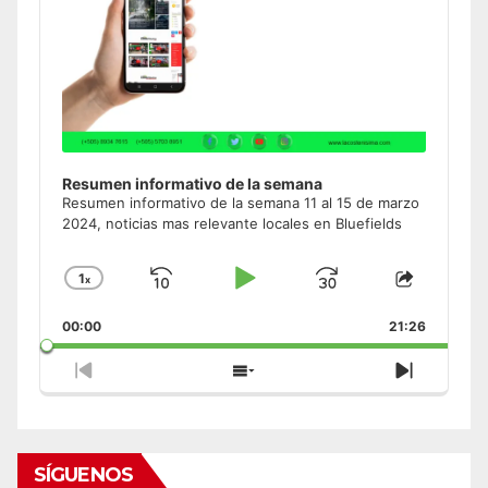
Resumen informativo de la semana
Resumen informativo de la semana 11 al 15 de marzo
2024, noticias mas relevante locales en Bluefields
1
x
Skip
Play
Jump
Change
Share
Playback
This
Backward
Pause
Forward
00:00
Rate
21:26
Episode
Previous
Show
Next
Episode
Episodes
Episode
List
SÍGUENOS