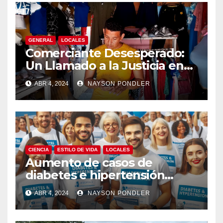
GENERAL
LOCALES
Comerciante Desesperado:
Un Llamado a la Justicia en
Medio de la Ola de Robos en
ABR 4, 2024
NAYSON PONDLER
Bluefields￼
CIENCIA
ESTILO DE VIDA
LOCALES
Aumento de casos de
diabetes e hipertensión
arterial en Nicaragua￼
ABR 4, 2024
NAYSON PONDLER