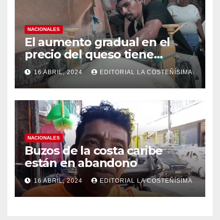
NACIONALES
El aumento gradual en el
precio del queso tiene
efectos a las Panaderias
16 ABRIL, 2024
EDITORIAL LA COSTEÑÍSIMA
NACIONALES
Buzos de la costa caribe
están en abandono
16 ABRIL, 2024
EDITORIAL LA COSTEÑÍSIMA