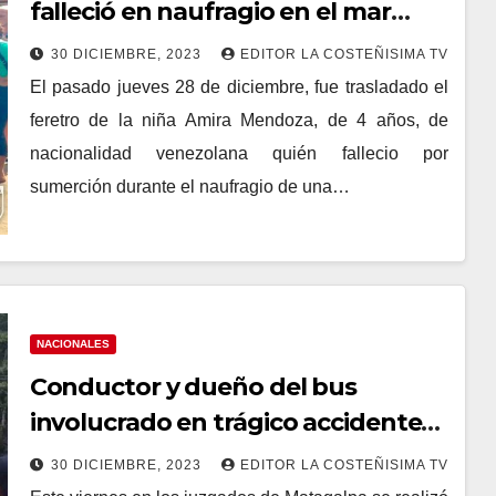
falleció en naufragio en el mar
Caribe fue trasladada a Bluefields
30 DICIEMBRE, 2023
EDITOR LA COSTEÑISIMA TV
El pasado jueves 28 de diciembre, fue trasladado el
feretro de la niña Amira Mendoza, de 4 años, de
nacionalidad venezolana quién fallecio por
sumerción durante el naufragio de una…
NACIONALES
Conductor y dueño del bus
involucrado en trágico accidente
de tránsito en Matagalpa fueron
30 DICIEMBRE, 2023
EDITOR LA COSTEÑISIMA TV
remitidos a audiencia inicial