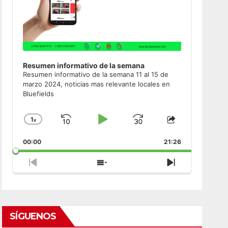
Resumen informativo de la semana
Resumen informativo de la semana 11 al 15 de
marzo 2024, noticias mas relevante locales en
Bluefields
1
x
Skip
Play
Jump
Change
Share
Playback
This
Backward
Pause
Forward
00:00
Rate
21:26
Episode
Previous
Show
Next
Episode
Episodes
Episode
List
SÍGUENOS