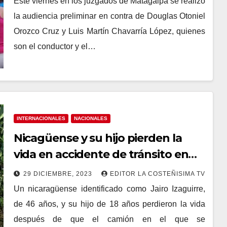
Este viernes en los juzgados de Matagalpa se realizó
la audiencia preliminar en contra de Douglas Otoniel
Orozco Cruz y Luis Martín Chavarría López, quienes
son el conductor y el…
INTERNACIONALES
NACIONALES
Nicagüense y su hijo pierden la
vida en accidente de tránsito en
Costa Rica
29 DICIEMBRE, 2023
EDITOR LA COSTEÑISIMA TV
Un nicaragüense identificado como Jairo Izaguirre,
de 46 años, y su hijo de 18 años perdieron la vida
después de que el camión en el que se