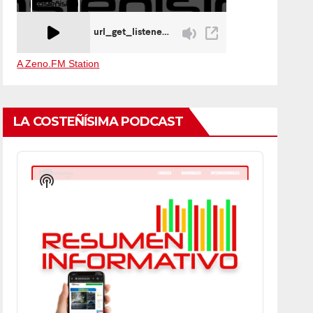
A Zeno.FM Station
LA COSTEÑÍSIMA PODCAST
Audio
Player
Show
Podcast
Information