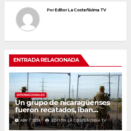
Por
Editor La Costeñisima TV
ENTRADA RELACIONADA
INTERNACIONALES
Un grupo de nicaragüenses
fueron recatados, iban
hacinados en un furgón en
ABR 7, 2024
EDITOR LA COSTEÑISIMA TV
México