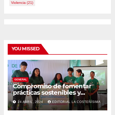
Violencia
(21)
YOU MISSED
GENERAL
Compromiso de fomentar
prácticas sostenibles y
conciencia ecológica en las
24 ABRIL, 2024
EDITORIAL LA COSTEÑÍSIMA
instituciones educativas