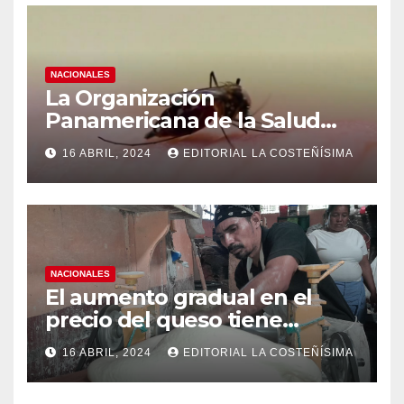
NACIONALES
La Organización
Panamericana de la Salud
(OPS), recomienda reforzar
16 ABRIL, 2024
EDITORIAL LA COSTEÑÍSIMA
medidas ante el aumento de
casos de dengue
NACIONALES
El aumento gradual en el
precio del queso tiene
efectos a las Panaderias
16 ABRIL, 2024
EDITORIAL LA COSTEÑÍSIMA