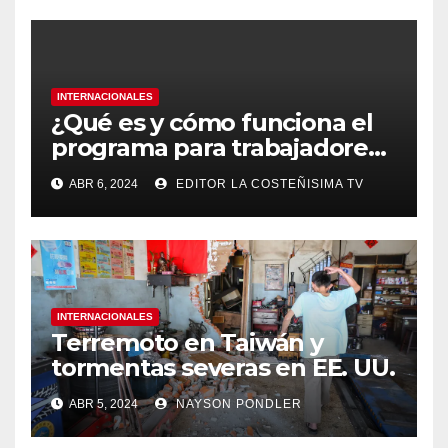
INTERNACIONALES
¿Qué es y cómo funciona el
programa para trabajadores
migrantes de Panamá y
ABR 6, 2024
EDITOR LA COSTEÑISIMA TV
Nicaragua en Costa Rica?
INTERNACIONALES
Terremoto en Taiwán y
tormentas severas en EE. UU.￼
ABR 5, 2024
NAYSON PONDLER