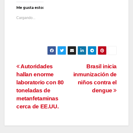
Me gusta esto:
Cargando...
Navegación
Autoridades
Brasil inicia
hallan enorme
inmunización de
de
laboratorio con 80
niños contra el
entradas
toneladas de
dengue
metanfetaminas
cerca de EE.UU.