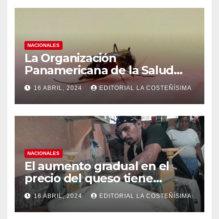
NACIONALES
La Organización
Panamericana de la Salud
(OPS), recomienda reforzar
16 ABRIL, 2024
EDITORIAL LA COSTEÑÍSIMA
medidas ante el aumento de
casos de dengue
NACIONALES
El aumento gradual en el
precio del queso tiene
efectos a las Panaderias
16 ABRIL, 2024
EDITORIAL LA COSTEÑÍSIMA