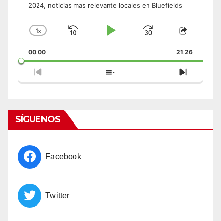
2024, noticias mas relevante locales en Bluefields
1
x
Skip
Play
Jump
Change
Share
Playback
This
Backward
Pause
Forward
00:00
Rate
21:26
Episode
Previous
Show
Next
Episode
Episodes
Episode
List
SÍGUENOS
Facebook
Twitter