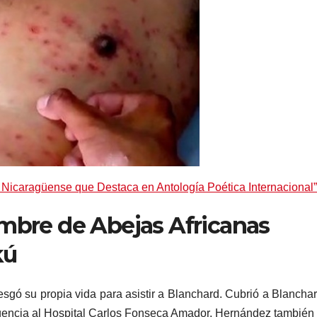
r Nicaragüense que Destaca en Antología Poética Internacional”
ambre
de Abejas Africanas
kú
sgó su propia vida para asistir a Blanchard. Cubrió a Blancha
gencia al Hospital Carlos Fonseca Amador. Hernández también 