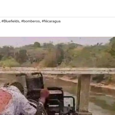
,
,
,
#Bluefields
#bomberos
#Nicaragua