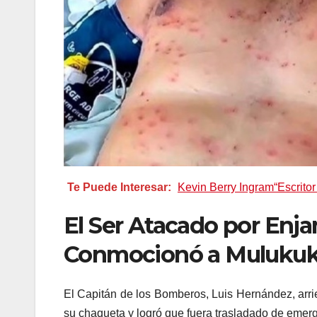
Te Puede Interesar:
Kevin Berry Ingram“Escrito
El
S
er Atacado por Enj
Conmocionó a Muluku
El Capitán de los Bomberos, Luis Hernández, arrie
su chaqueta y logró que fuera trasladado de emer