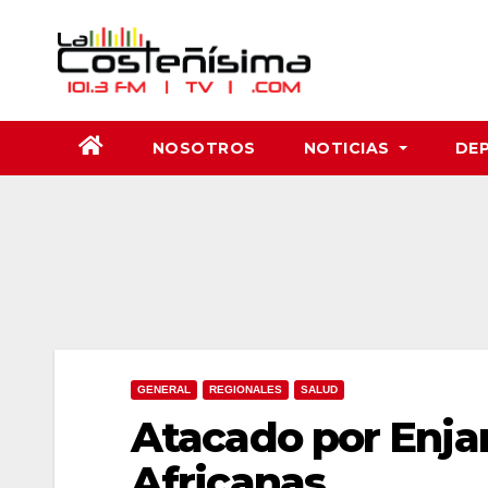
Saltar
al
contenido
NOSOTROS
NOTICIAS
DE
GENERAL
REGIONALES
SALUD
Atacado por Enja
Africanas