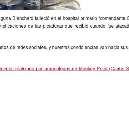
guna Blanchard falleció en el hospital primario “comandante 
plicaciones de las picaduras que recibió cuando fue ataca
rios de redes sociales, y nuestras condolencias van hacia sus
mental realizado por arqueólogos en Monkey Point (Caribe 