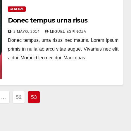
GENERAL
Donec tempus urna risus
2 MAYO, 2014
MIGUEL ESPINOZA
Donec tempus, urna risus nec mauris. Lorem ipsum
primis in nulla ac arcu vitae augue. Vivamus nec elit
a dui. Morbi id leo nec dui. Maecenas.
ción
…
52
53
s