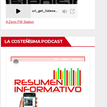
A Zeno.FM Station
LA COSTEÑÍSIMA PODCAST
Audio
Player
Show
Podcast
Information