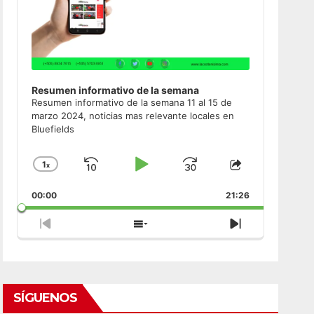
Resumen informativo de la semana
Resumen informativo de la semana 11 al 15 de
marzo 2024, noticias mas relevante locales en
Bluefields
1
x
Skip
Play
Jump
Change
Share
Playback
This
Backward
Pause
Forward
00:00
Rate
21:26
Episode
Previous
Show
Next
Episode
Episodes
Episode
List
SÍGUENOS