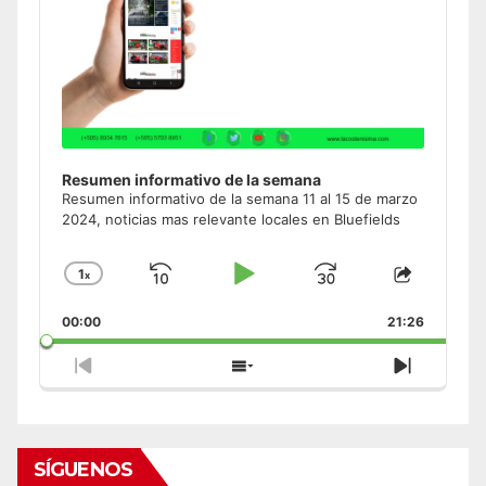
Resumen informativo de la semana
Resumen informativo de la semana 11 al 15 de marzo
2024, noticias mas relevante locales en Bluefields
1
x
Skip
Play
Jump
Change
Share
Playback
This
Backward
Pause
Forward
00:00
Rate
21:26
Episode
Previous
Show
Next
Episode
Episodes
Episode
List
SÍGUENOS