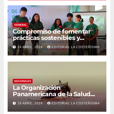
GENERAL
Compromiso de fomentar
prácticas sostenibles y
conciencia ecológica en las
24 ABRIL, 2024
EDITORIAL LA COSTEÑÍSIMA
instituciones educativas
NACIONALES
La Organización
Panamericana de la Salud
(OPS), recomienda reforzar
16 ABRIL, 2024
EDITORIAL LA COSTEÑÍSIMA
medidas ante el aumento de
casos de dengue