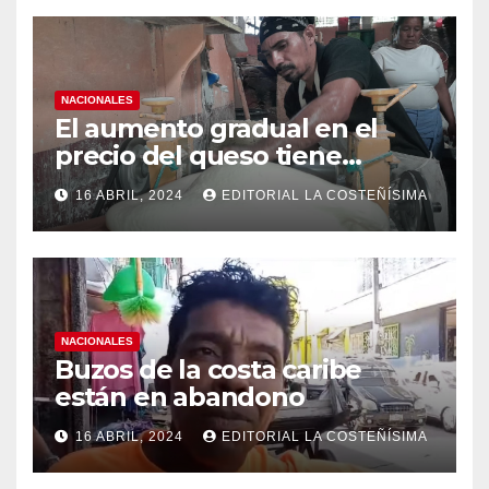
NACIONALES
El aumento gradual en el
precio del queso tiene
efectos a las Panaderias
16 ABRIL, 2024
EDITORIAL LA COSTEÑÍSIMA
NACIONALES
Buzos de la costa caribe
están en abandono
16 ABRIL, 2024
EDITORIAL LA COSTEÑÍSIMA