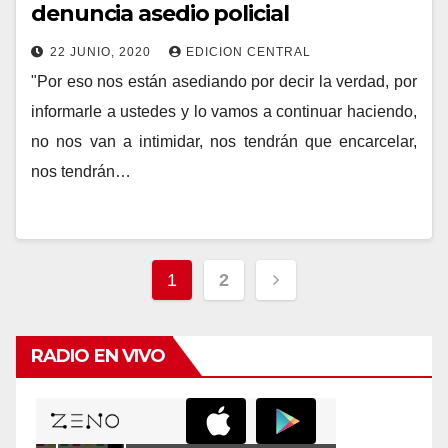
denuncia asedio policial
22 JUNIO, 2020
EDICION CENTRAL
"Por eso nos están asediando por decir la verdad, por
informarle a ustedes y lo vamos a continuar haciendo,
no nos van a intimidar, nos tendrán que encarcelar,
nos tendrán…
Navegación
1
2
de
entradas
RADIO EN VIVO