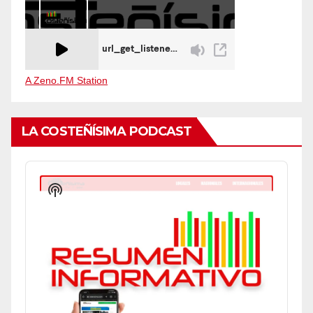
A Zeno.FM Station
LA COSTEÑÍSIMA PODCAST
Audio
Player
Show
Podcast
Information