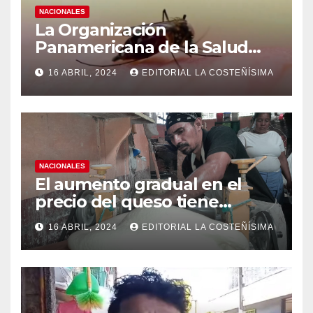
NACIONALES
La Organización
Panamericana de la Salud
(OPS), recomienda reforzar
16 ABRIL, 2024
EDITORIAL LA COSTEÑÍSIMA
medidas ante el aumento de
casos de dengue
NACIONALES
El aumento gradual en el
precio del queso tiene
efectos a las Panaderias
16 ABRIL, 2024
EDITORIAL LA COSTEÑÍSIMA