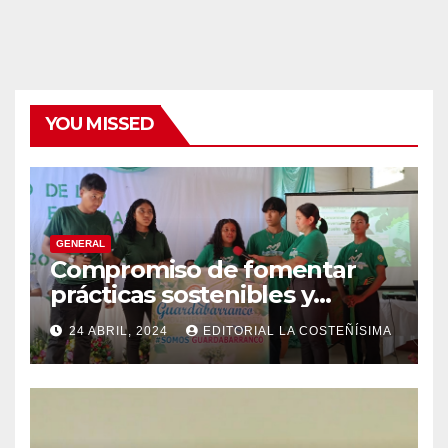
YOU MISSED
GENERAL
Compromiso de fomentar
prácticas sostenibles y
conciencia ecológica en las
24 ABRIL, 2024
EDITORIAL LA COSTEÑÍSIMA
instituciones educativas