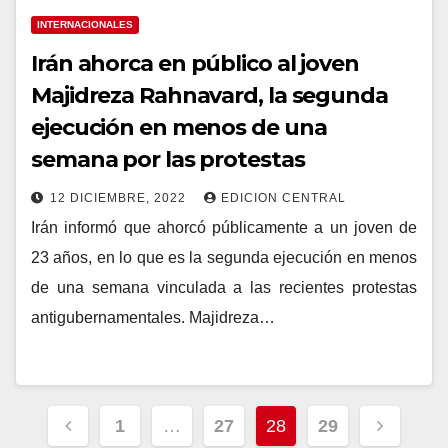
INTERNACIONALES
Irán ahorca en público al joven
Majidreza Rahnavard, la segunda
ejecución en menos de una
semana por las protestas
12 DICIEMBRE, 2022
EDICION CENTRAL
Irán informó que ahorcó públicamente a un joven de
23 años, en lo que es la segunda ejecución en menos
de una semana vinculada a las recientes protestas
antigubernamentales. Majidreza…
Navegación
1
…
27
28
29