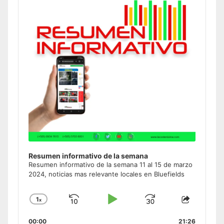
Information
Resumen informativo de la semana
Resumen informativo de la semana 11 al 15 de marzo
2024, noticias mas relevante locales en Bluefields
1
x
Skip
Play
Jump
Change
Share
Playback
This
Backward
Pause
Forward
00:00
Rate
21:26
Episode