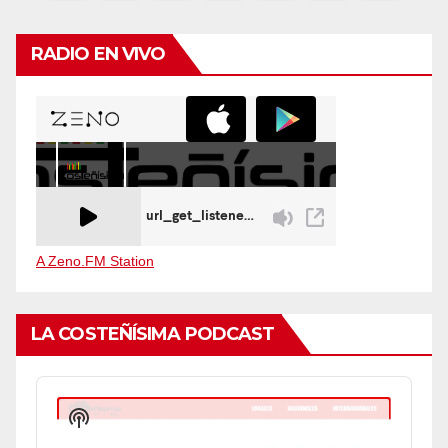
de
entradas
RADIO EN VIVO
A Zeno.FM Station
LA COSTEÑÍSIMA PODCAST
Audio
Player
Show
Podcast