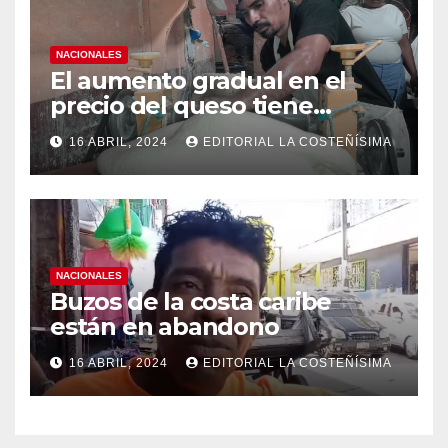
NACIONALES
El aumento gradual en el
precio del queso tiene
efectos a las Panaderias
16 ABRIL, 2024
EDITORIAL LA COSTEÑÍSIMA
NACIONALES
Buzos de la costa caribe
están en abandono
16 ABRIL, 2024
EDITORIAL LA COSTEÑÍSIMA