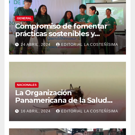
GENERAL
Compromiso de fomentar
prácticas sostenibles y
conciencia ecológica en las
24 ABRIL, 2024
EDITORIAL LA COSTEÑÍSIMA
instituciones educativas
NACIONALES
La Organización
Panamericana de la Salud
(OPS), recomienda reforzar
16 ABRIL, 2024
EDITORIAL LA COSTEÑÍSIMA
medidas ante el aumento de
casos de dengue