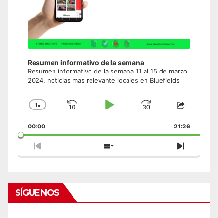
Resumen informativo de la semana
Resumen informativo de la semana 11 al 15 de marzo
2024, noticias mas relevante locales en Bluefields
1
x
Skip
Play
Jump
Change
Share
Playback
This
Backward
Pause
Forward
00:00
Rate
21:26
Episode
Previous
Show
Next
Episode
Episodes
Episode
List
SÍGUENOS