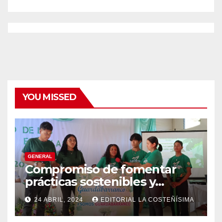
YOU MISSED
GENERAL
Compromiso de fomentar
prácticas sostenibles y
conciencia ecológica en las
24 ABRIL, 2024
EDITORIAL LA COSTEÑÍSIMA
instituciones educativas