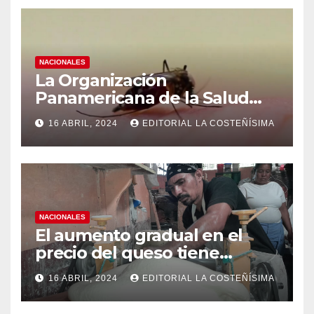
NACIONALES
La Organización
Panamericana de la Salud
(OPS), recomienda reforzar
16 ABRIL, 2024
EDITORIAL LA COSTEÑÍSIMA
medidas ante el aumento de
casos de dengue
NACIONALES
El aumento gradual en el
precio del queso tiene
efectos a las Panaderias
16 ABRIL, 2024
EDITORIAL LA COSTEÑÍSIMA