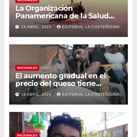
NACIONALES
La Organización
Panamericana de la Salud
(OPS), recomienda reforzar
16 ABRIL, 2024
EDITORIAL LA COSTEÑÍSIMA
medidas ante el aumento de
casos de dengue
NACIONALES
El aumento gradual en el
precio del queso tiene
efectos a las Panaderias
16 ABRIL, 2024
EDITORIAL LA COSTEÑÍSIMA
NACIONALES