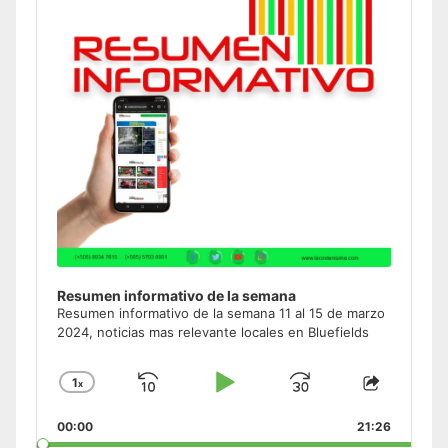
Resumen informativo de la semana
Resumen informativo de la semana 11 al 15 de marzo
2024, noticias mas relevante locales en Bluefields
1
x
Skip
Play
Jump
Change
Share
Playback
This
Backward
Pause
Forward
00:00
Rate
21:26
Episode