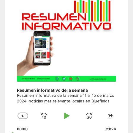
Information
Resumen informativo de la semana
Resumen informativo de la semana 11 al 15 de marzo
2024, noticias mas relevante locales en Bluefields
1
x
Skip
Play
Jump
Change
Share
Playback
This
Backward
Pause
Forward
00:00
Rate
21:26
Episode