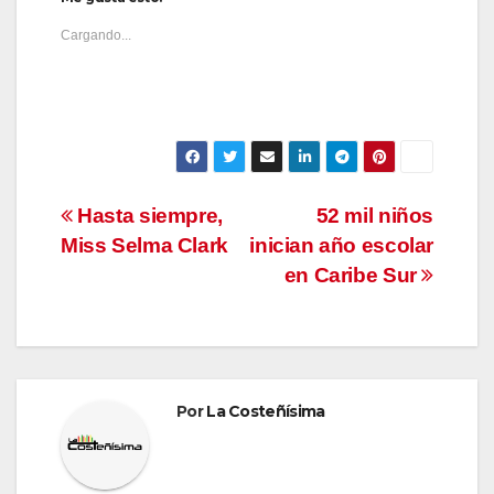
Cargando...
Navegación
Hasta siempre,
52 mil niños
Miss Selma Clark
inician año escolar
de
en Caribe Sur
entradas
Por
La Costeñísima