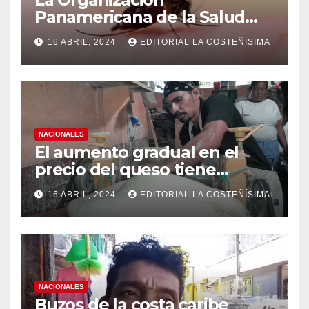
Panamericana de la Salud
(OPS), recomienda reforzar
16 ABRIL, 2024
EDITORIAL LA COSTEÑÍSIMA
medidas ante el aumento de
casos de dengue
NACIONALES
El aumento gradual en el
precio del queso tiene
efectos a las Panaderias
16 ABRIL, 2024
EDITORIAL LA COSTEÑÍSIMA
NACIONALES
Buzos de la costa caribe