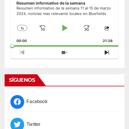
Resumen informativo de la semana
Resumen informativo de la semana 11 al 15 de marzo
2024, noticias mas relevante locales en Bluefields
1
x
Skip
Play
Jump
Change
Share
Playback
This
Backward
Pause
Forward
00:00
Rate
21:26
Episode
Previous
Show
Next
Episode
Episodes
Episode
List
SÍGUENOS
Facebook
Twitter