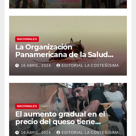
instituciones educativas
NACIONALES
La Organización
Panamericana de la Salud
(OPS), recomienda reforzar
16 ABRIL, 2024
EDITORIAL LA COSTEÑÍSIMA
medidas ante el aumento de
casos de dengue
NACIONALES
El aumento gradual en el
precio del queso tiene
efectos a las Panaderias
16 ABRIL, 2024
EDITORIAL LA COSTEÑÍSIMA