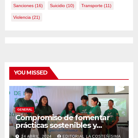
Sanciones
(16)
Suicidio
(10)
Transporte
(11)
Violencia
(21)
YOU MISSED
GENERAL
Compromiso de fomentar
prácticas sostenibles y
conciencia ecológica en las
24 ABRIL, 2024
EDITORIAL LA COSTEÑÍSIMA