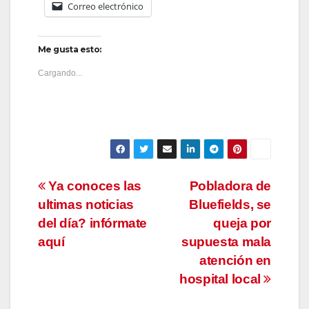
Correo electrónico
Me gusta esto:
Cargando...
Navegación
Ya conoces las
Pobladora de
ultimas noticias
Bluefields, se
de
del día? infórmate
queja por
entradas
aquí
supuesta mala
atención en
hospital local