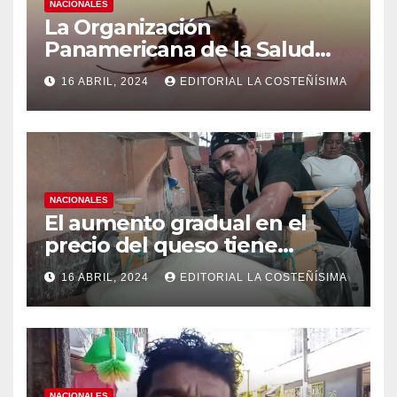
NACIONALES
La Organización
Panamericana de la Salud
(OPS), recomienda reforzar
16 ABRIL, 2024
EDITORIAL LA COSTEÑÍSIMA
medidas ante el aumento de
casos de dengue
NACIONALES
El aumento gradual en el
precio del queso tiene
efectos a las Panaderias
16 ABRIL, 2024
EDITORIAL LA COSTEÑÍSIMA
NACIONALES