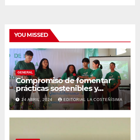
YOU MISSED
GENERAL
Compromiso de fomentar
prácticas sostenibles y
conciencia ecológica en las
24 ABRIL, 2024
EDITORIAL LA COSTEÑÍSIMA
instituciones educativas