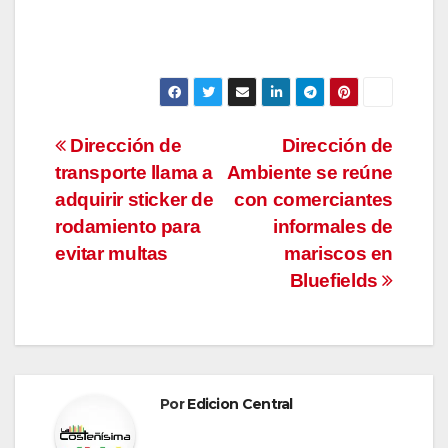
Navegación
Dirección de
Dirección de
transporte llama a
Ambiente se reúne
de
adquirir sticker de
con comerciantes
entradas
rodamiento para
informales de
evitar multas
mariscos en
Bluefields
Por
Edicion Central