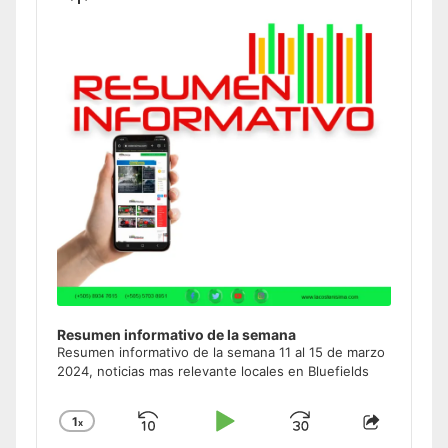
Podcast
Information
Resumen informativo de la semana
Resumen informativo de la semana 11 al 15 de marzo
2024, noticias mas relevante locales en Bluefields
1
x
Skip
Play
Jump
Change
Share