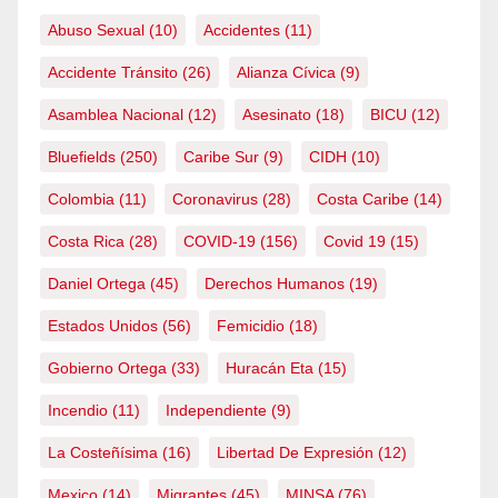
Abuso Sexual
(10)
Accidentes
(11)
Accidente Tránsito
(26)
Alianza Cívica
(9)
Asamblea Nacional
(12)
Asesinato
(18)
BICU
(12)
Bluefields
(250)
Caribe Sur
(9)
CIDH
(10)
Colombia
(11)
Coronavirus
(28)
Costa Caribe
(14)
Costa Rica
(28)
COVID-19
(156)
Covid 19
(15)
Daniel Ortega
(45)
Derechos Humanos
(19)
Estados Unidos
(56)
Femicidio
(18)
Gobierno Ortega
(33)
Huracán Eta
(15)
Incendio
(11)
Independiente
(9)
La Costeñísima
(16)
Libertad De Expresión
(12)
Mexico
(14)
Migrantes
(45)
MINSA
(76)