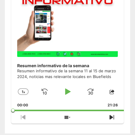
Resumen informativo de la semana
Resumen informativo de la semana 11 al 15 de marzo
2024, noticias mas relevante locales en Bluefields
1
x
Skip
Play
Jump
Change
Share
Playback
This
Backward
Pause
Forward
00:00
Rate
21:26
Episode
Previous
Show
Next
Episode
Episodes
Episode
List