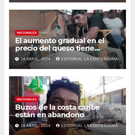
casos de dengue
NACIONALES
El aumento gradual en el
precio del queso tiene
efectos a las Panaderias
16 ABRIL, 2024
EDITORIAL LA COSTEÑÍSIMA
NACIONALES
Buzos de la costa caribe
están en abandono
16 ABRIL, 2024
EDITORIAL LA COSTEÑÍSIMA