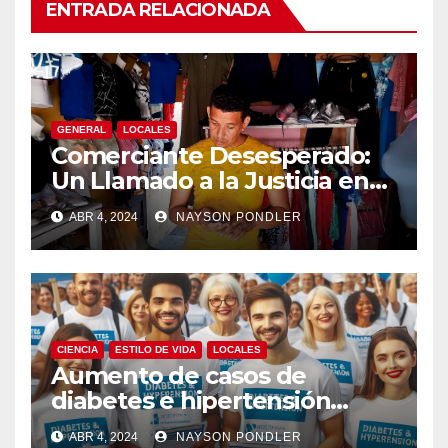
ENTRADA RELACIONADA
GENERAL
LOCALES
Comerciante Desesperado:
Un Llamado a la Justicia en
Medio de la Ola de Robos en
ABR 4, 2024
NAYSON PONDLER
Bluefields￼
CIENCIA
ESTILO DE VIDA
LOCALES
Aumento de casos de
diabetes e hipertensión
arterial en Nicaragua￼
ABR 4, 2024
NAYSON PONDLER