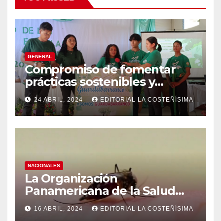
GENERAL
Compromiso de fomentar
prácticas sostenibles y
conciencia ecológica en las
24 ABRIL, 2024
EDITORIAL LA COSTEÑÍSIMA
instituciones educativas
NACIONALES
La Organización
Panamericana de la Salud
(OPS), recomienda reforzar
16 ABRIL, 2024
EDITORIAL LA COSTEÑÍSIMA
medidas ante el aumento de