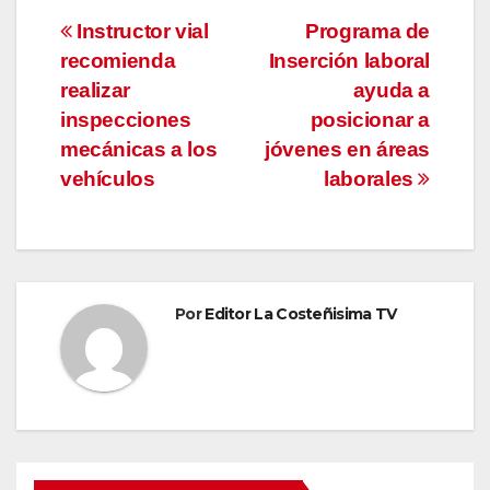
Navegación
Instructor vial
Programa de
recomienda
Inserción laboral
de
realizar
ayuda a
entradas
inspecciones
posicionar a
mecánicas a los
jóvenes en áreas
vehículos
laborales
Por
Editor La Costeñisima TV