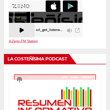
A Zeno.FM Station
LA COSTEÑÍSIMA PODCAST
Audio
Player
Show
Podcast
Information