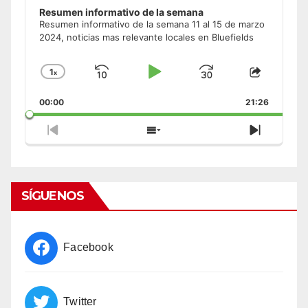
Resumen informativo de la semana
Resumen informativo de la semana 11 al 15 de marzo
2024, noticias mas relevante locales en Bluefields
1
x
Skip
Play
Jump
Change
Share
Playback
This
Backward
Pause
Forward
00:00
Rate
21:26
Episode
Previous
Show
Next
Episode
Episodes
Episode
List
SÍGUENOS
Facebook
Twitter