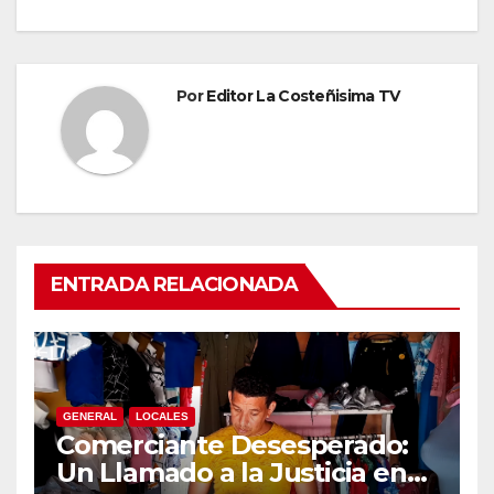
Por
Editor La Costeñisima TV
ENTRADA RELACIONADA
GENERAL
LOCALES
Comerciante Desesperado:
Un Llamado a la Justicia en