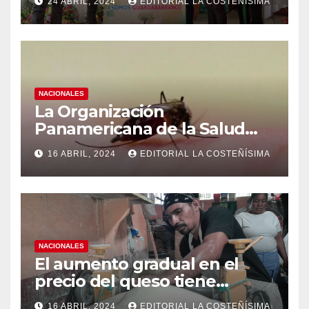
24 ABRIL, 2024
EDITORIAL LA COSTEÑÍSIMA
instituciones educativas
NACIONALES
La Organización
Panamericana de la Salud
(OPS), recomienda reforzar
16 ABRIL, 2024
EDITORIAL LA COSTEÑÍSIMA
medidas ante el aumento de
casos de dengue
NACIONALES
El aumento gradual en el
precio del queso tiene
efectos a las Panaderias
16 ABRIL, 2024
EDITORIAL LA COSTEÑÍSIMA