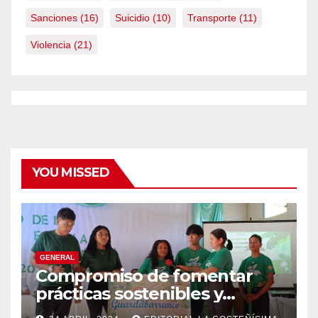
Sanciones
(16)
Suicidio
(10)
Transporte
(11)
Violencia
(21)
YOU MISSED
GENERAL
Compromiso de fomentar
prácticas sostenibles y
conciencia ecológica en las