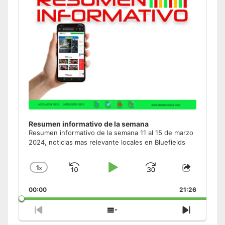
Resumen informativo de la semana
Resumen informativo de la semana 11 al 15 de marzo
2024, noticias mas relevante locales en Bluefields
1
x
Skip
Play
Jump
Change
Share
Playback
This
Backward
Pause
Forward
00:00
Rate
21:26
Episode
Previous
Show
Next
Episode
Episodes
Episode