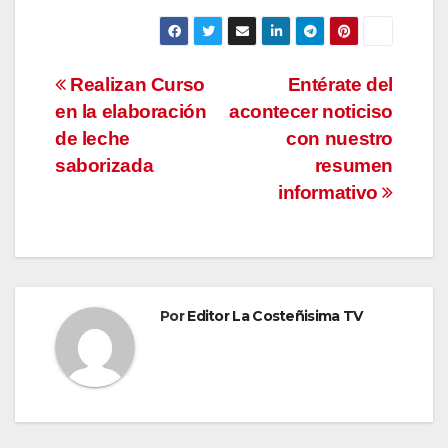
Navegación
Realizan Curso
Entérate del
en la elaboración
acontecer noticiso
de
de leche
con nuestro
entradas
saborizada
resumen
informativo
Por
Editor La Costeñisima TV