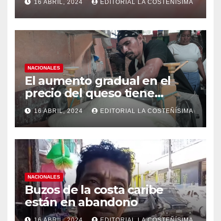
16 ABRIL, 2024
EDITORIAL LA COSTEÑÍSIMA
medidas ante el aumento de
casos de dengue
NACIONALES
El aumento gradual en el
precio del queso tiene
efectos a las Panaderias
16 ABRIL, 2024
EDITORIAL LA COSTEÑÍSIMA
NACIONALES
Buzos de la costa caribe
están en abandono
16 ABRIL, 2024
EDITORIAL LA COSTEÑÍSIMA