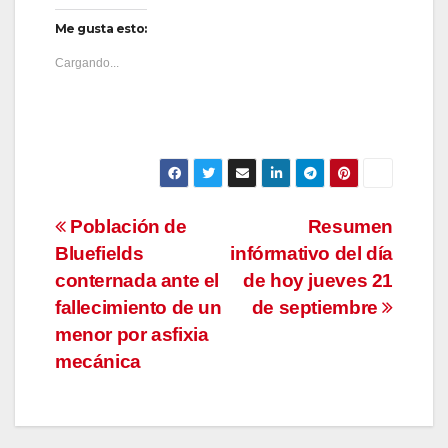
Me gusta esto:
Cargando...
Navegación
Población de
Resumen
Bluefields
infórmativo del día
de
conternada ante el
de hoy jueves 21
entradas
fallecimiento de un
de septiembre
menor por asfixia
mecánica