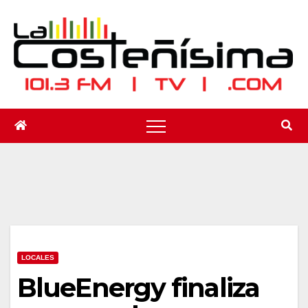
Saltar
al
contenido
LOCALES
BlueEnergy finaliza