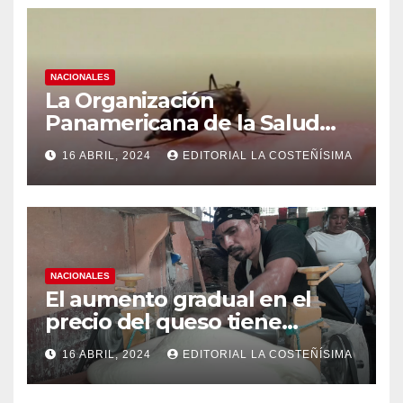
NACIONALES
La Organización
Panamericana de la Salud
(OPS), recomienda reforzar
16 ABRIL, 2024
EDITORIAL LA COSTEÑÍSIMA
medidas ante el aumento de
casos de dengue
NACIONALES
El aumento gradual en el
precio del queso tiene
efectos a las Panaderias
16 ABRIL, 2024
EDITORIAL LA COSTEÑÍSIMA