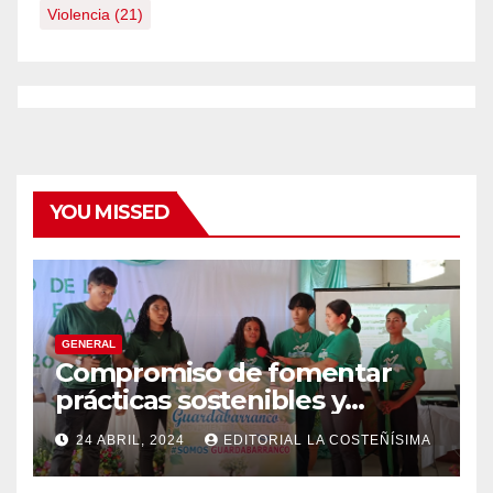
Violencia
(21)
YOU MISSED
GENERAL
Compromiso de fomentar
prácticas sostenibles y
conciencia ecológica en las
24 ABRIL, 2024
EDITORIAL LA COSTEÑÍSIMA
instituciones educativas