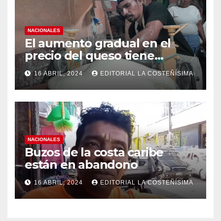
NACIONALES
El aumento gradual en el
precio del queso tiene
efectos a las Panaderias
16 ABRIL, 2024
EDITORIAL LA COSTEÑÍSIMA
NACIONALES
Buzos de la costa caribe
están en abandono
16 ABRIL, 2024
EDITORIAL LA COSTEÑÍSIMA