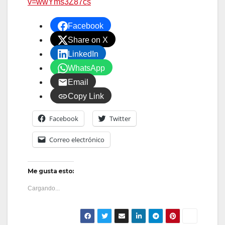
v=wwYms3Z87cs
Facebook
Share on X
LinkedIn
WhatsApp
Email
Copy Link
Facebook
Twitter
Correo electrónico
Me gusta esto:
Cargando...