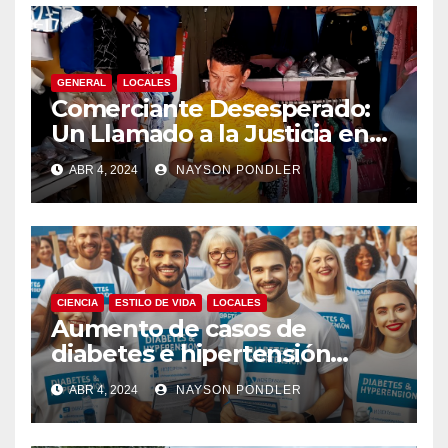
GENERAL
LOCALES
Comerciante Desesperado:
Un Llamado a la Justicia en
Medio de la Ola de Robos en
ABR 4, 2024
NAYSON PONDLER
Bluefields￼
CIENCIA
ESTILO DE VIDA
LOCALES
Aumento de casos de
diabetes e hipertensión
arterial en Nicaragua￼
ABR 4, 2024
NAYSON PONDLER