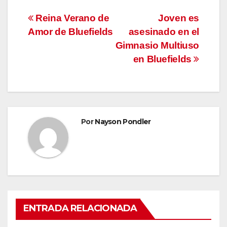
Navegación
Reina Verano de
Joven es
Amor de Bluefields
asesinado en el
de
Gimnasio Multiuso
entradas
en Bluefields
Por
Nayson Pondler
ENTRADA RELACIONADA