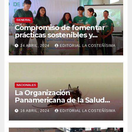
GENERAL
Compromiso de fomentar
prácticas sostenibles y
conciencia ecológica en las
24 ABRIL, 2024
EDITORIAL LA COSTEÑÍSIMA
instituciones educativas
NACIONALES
La Organización
Panamericana de la Salud
(OPS), recomienda reforzar
16 ABRIL, 2024
EDITORIAL LA COSTEÑÍSIMA
medidas ante el aumento de
casos de dengue