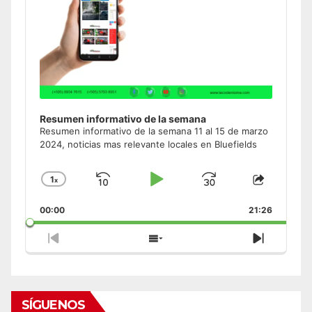
Resumen informativo de la semana
Resumen informativo de la semana 11 al 15 de marzo
2024, noticias mas relevante locales en Bluefields
1
x
Skip
Play
Jump
Change
Share
Playback
This
Backward
Pause
Forward
00:00
Rate
21:26
Episode
Previous
Show
Next
Episode
Episodes
Episode
List
SÍGUENOS