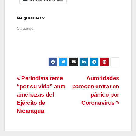
Me gusta esto:
Cargando...
Navegación
Periodista teme
Autoridades
“por su vida” ante
parecen entrar en
de
amenazas del
pánico por
entradas
Ejército de
Coronavirus
Nicaragua