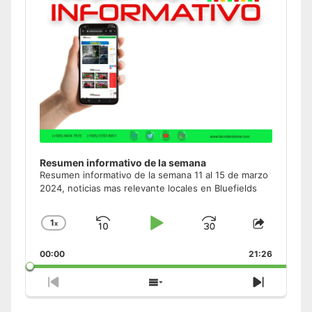
Resumen informativo de la semana
Resumen informativo de la semana 11 al 15 de marzo
2024, noticias mas relevante locales en Bluefields
1
x
Skip
Play
Jump
Change
Share
Playback
This
Backward
Pause
Forward
00:00
Rate
21:26
Episode
Previous
Show
Next
Episode
Episodes
Episode