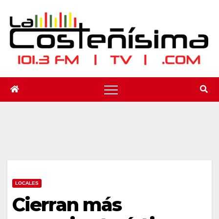
Saltar
al
contenido
LOCALES
Cierran más