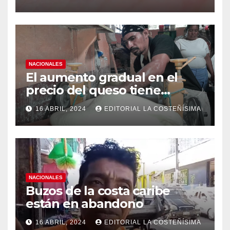
medidas ante el aumento de
casos de dengue
NACIONALES
El aumento gradual en el
precio del queso tiene
efectos a las Panaderias
16 ABRIL, 2024
EDITORIAL LA COSTEÑÍSIMA
NACIONALES
Buzos de la costa caribe
están en abandono
16 ABRIL, 2024
EDITORIAL LA COSTEÑÍSIMA