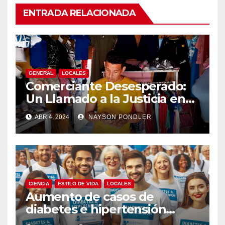
ENTRADA RELACIONADA
GENERAL
LOCALES
Comerciante Desesperado:
Un Llamado a la Justicia en
Medio de la Ola de Robos en
ABR 4, 2024
NAYSON PONDLER
Bluefields￼
CIENCIA
ESTILO DE VIDA
LOCALES
Aumento de casos de
diabetes e hipertensión
arterial en Nicaragua￼