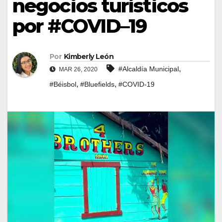
negocios turísticos
por #COVID–19
Por
Kimberly León
,
#Alcaldía Municipal
MAR 26, 2020
,
,
#Béisbol
#Bluefields
#COVID-19