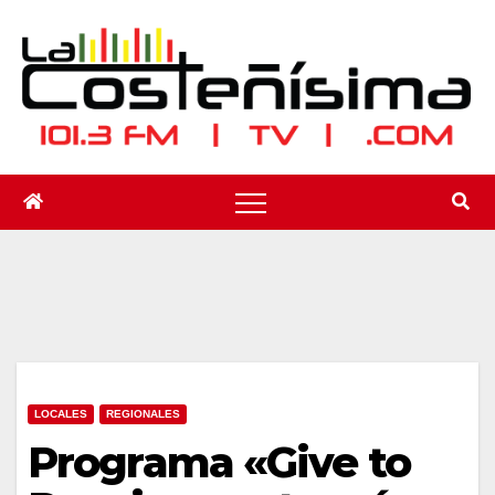
Saltar
al
contenido
LOCALES
REGIONALES
Programa «Give to