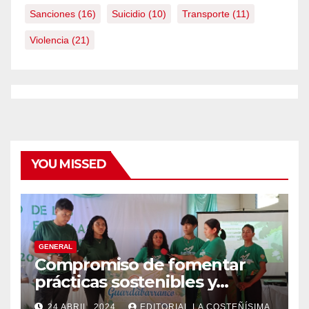
Sanciones
(16)
Suicidio
(10)
Transporte
(11)
Violencia
(21)
YOU MISSED
GENERAL
Compromiso de fomentar
prácticas sostenibles y
conciencia ecológica en las
24 ABRIL, 2024
EDITORIAL LA COSTEÑÍSIMA