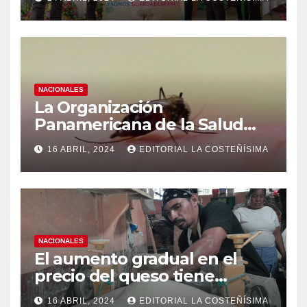
instituciones educativas
NACIONALES
La Organización
Panamericana de la Salud
(OPS), recomienda reforzar
16 ABRIL, 2024
EDITORIAL LA COSTEÑÍSIMA
medidas ante el aumento de
casos de dengue
NACIONALES
El aumento gradual en el
precio del queso tiene
efectos a las Panaderias
16 ABRIL, 2024
EDITORIAL LA COSTEÑÍSIMA