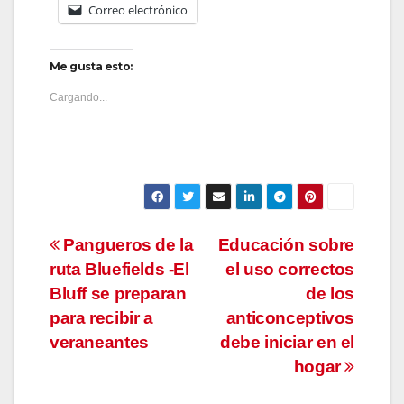
Correo electrónico
Me gusta esto:
Cargando...
Navegación
Pangueros de la
Educación sobre
ruta Bluefields -El
el uso correctos
de
Bluff se preparan
de los
entradas
para recibir a
anticonceptivos
veraneantes
debe iniciar en el
hogar