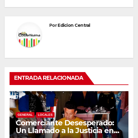
Por
Edicion Central
ENTRADA RELACIONADA
GENERAL
LOCALES
Comerciante Desesperado:
Un Llamado a la Justicia en