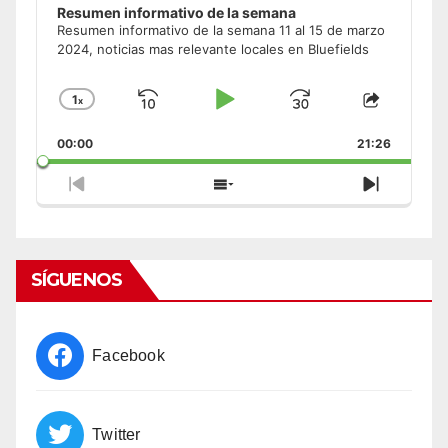
Resumen informativo de la semana
Resumen informativo de la semana 11 al 15 de marzo
2024, noticias mas relevante locales en Bluefields
1
x
Skip
Play
Jump
Change
Share
Playback
This
Backward
Pause
Forward
00:00
Rate
21:26
Episode
Previous
Show
Next
Episode
Episodes
Episode
List
SÍGUENOS
Facebook
Twitter