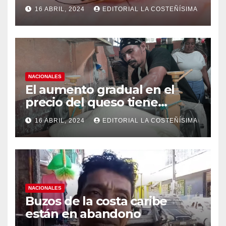
(OPS), recomienda reforzar
16 ABRIL, 2024
EDITORIAL LA COSTEÑÍSIMA
medidas ante el aumento de
casos de dengue
NACIONALES
El aumento gradual en el
precio del queso tiene
efectos a las Panaderias
16 ABRIL, 2024
EDITORIAL LA COSTEÑÍSIMA
NACIONALES
Buzos de la costa caribe
están en abandono