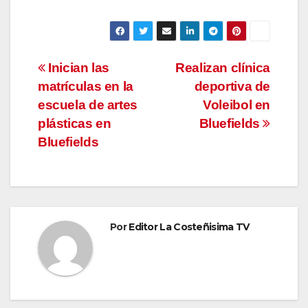
Navegación
Inician las
Realizan clínica
matrículas en la
deportiva de
de
escuela de artes
Voleibol en
entradas
plásticas en
Bluefields
Bluefields
Por
Editor La Costeñisima TV