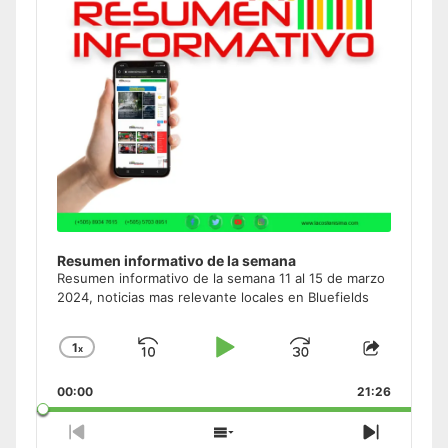
Resumen informativo de la semana
Resumen informativo de la semana 11 al 15 de marzo
2024, noticias mas relevante locales en Bluefields
1
x
Skip
Play
Jump
Change
Share
Playback
This
Backward
Pause
Forward
00:00
Rate
21:26
Episode
Previous
Show
Next