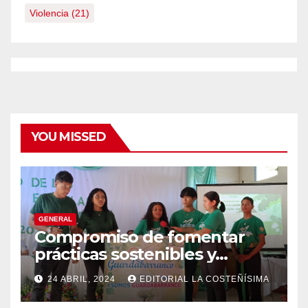
Violencia
(21)
YOU MISSED
GENERAL
Compromiso de fomentar
prácticas sostenibles y
conciencia ecológica en las
24 ABRIL, 2024
EDITORIAL LA COSTEÑÍSIMA
instituciones educativas