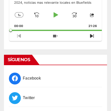
2024, noticias mas relevante locales en Bluefields
1
x
Skip
Play
Jump
Change
Share
Playback
This
Backward
Pause
Forward
00:00
Rate
21:26
Episode
Previous
Show
Next
Episode
Episodes
Episode
List
SÍGUENOS
Facebook
Twitter