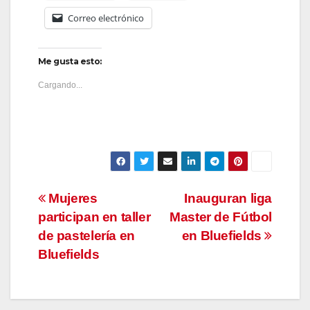
Correo electrónico
Me gusta esto:
Cargando...
Navegación
Mujeres
Inauguran liga
participan en taller
Master de Fútbol
de
de pastelería en
en Bluefields
entradas
Bluefields