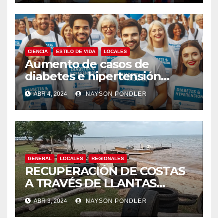
CIENCIA
ESTILO DE VIDA
LOCALES
Aumento de casos de
diabetes e hipertensión
arterial en Nicaragua￼
ABR 4, 2024
NAYSON PONDLER
GENERAL
LOCALES
REGIONALES
RECUPERACIÓN DE COSTAS
A TRAVÉS DE LLANTAS
RECICLADAS
ABR 3, 2024
NAYSON PONDLER