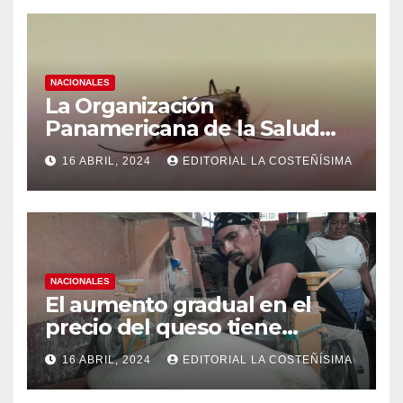
NACIONALES
La Organización
Panamericana de la Salud
(OPS), recomienda reforzar
16 ABRIL, 2024
EDITORIAL LA COSTEÑÍSIMA
medidas ante el aumento de
casos de dengue
NACIONALES
El aumento gradual en el
precio del queso tiene
efectos a las Panaderias
16 ABRIL, 2024
EDITORIAL LA COSTEÑÍSIMA