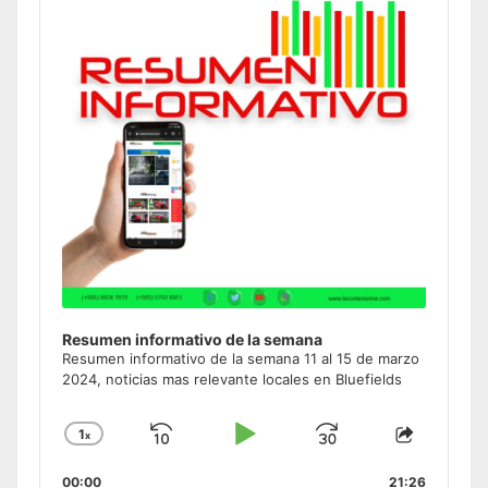
Information
Resumen informativo de la semana
Resumen informativo de la semana 11 al 15 de marzo
2024, noticias mas relevante locales en Bluefields
1
x
Skip
Play
Jump
Change
Share
Playback
This
Backward
Pause
Forward
00:00
Rate
21:26
Episode