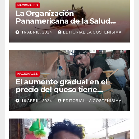
NACIONALES
La Organización
Panamericana de la Salud
(OPS), recomienda reforzar
16 ABRIL, 2024
EDITORIAL LA COSTEÑÍSIMA
medidas ante el aumento de
casos de dengue
NACIONALES
El aumento gradual en el
precio del queso tiene
efectos a las Panaderias
16 ABRIL, 2024
EDITORIAL LA COSTEÑÍSIMA