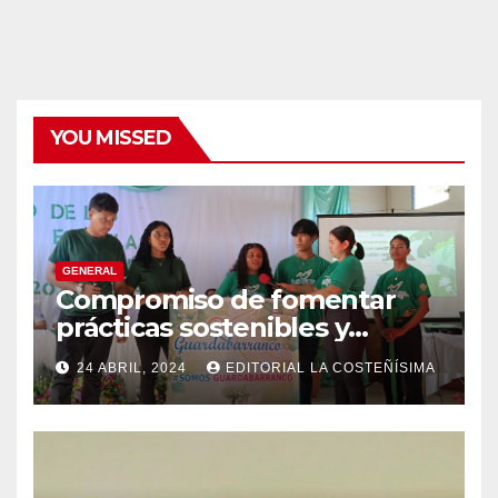
YOU MISSED
GENERAL
Compromiso de fomentar
prácticas sostenibles y
conciencia ecológica en las
24 ABRIL, 2024
EDITORIAL LA COSTEÑÍSIMA
instituciones educativas