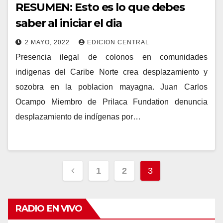
RESUMEN: Esto es lo que debes
saber al iniciar el dia
2 MAYO, 2022
EDICION CENTRAL
Presencia ilegal de colonos en comunidades
indigenas del Caribe Norte crea desplazamiento y
sozobra en la poblacion mayagna. Juan Carlos
Ocampo Miembro de Prilaca Fundation denuncia
desplazamiento de indígenas por…
Navegación
1
2
3
de
entradas
RADIO EN VIVO