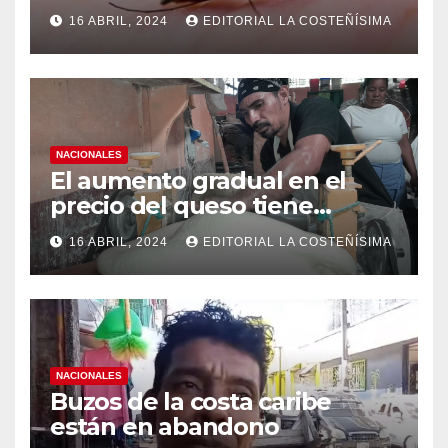
(OPS), recomienda reforzar
16 ABRIL, 2024
EDITORIAL LA COSTEÑÍSIMA
medidas ante el aumento de
casos de dengue
NACIONALES
El aumento gradual en el
precio del queso tiene
efectos a las Panaderias
16 ABRIL, 2024
EDITORIAL LA COSTEÑÍSIMA
NACIONALES
Buzos de la costa caribe
están en abandono