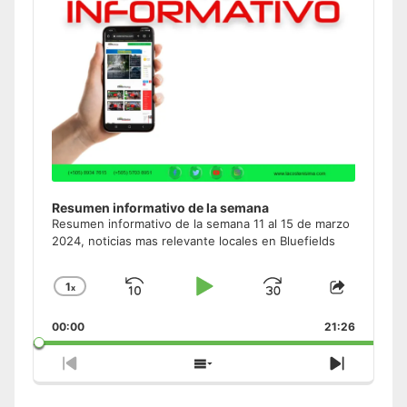
Resumen informativo de la semana
Resumen informativo de la semana 11 al 15 de marzo
2024, noticias mas relevante locales en Bluefields
1
x
Skip
Play
Jump
Change
Share
Playback
This
Backward
Pause
Forward
00:00
Rate
21:26
Episode
Previous
Show
Next
Episode
Episodes
Episode